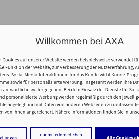
Willkommen bei AXA
n Cookies auf unserer Website werden beispielsweise verwendet fü
 Funktion der Website, zur Verbesserung der Nutzererfahrung, A
ens, Social Media-Interaktionen, für das Kunde wirbt Kunde-Prog
amme sowie für personalisierte Werbung. Insgesamt werden Ihre D
tung in sämtlichen Themen zur Pflegezusatzversicherung und auf Wunsch e
erantwortliche weitergegeben. Bei dem Einsatz der Dienste für Soci
erät zur Hand (Laptop, Tablet, o.ä.)
und personalisierte Werbung werden regelmäßig durch den jeweilig
ofile angelegt und mit Daten von anderen Webseiten zu umfassend
n von Ihnen angereichert. Nähere Informationen finden Sie in uns
nweisen
.
 auf „Alle Cookies akzeptieren" stimmen Sie für alle nicht technisch
nur mit erforderlichen
Alle Cookies a
tellungen